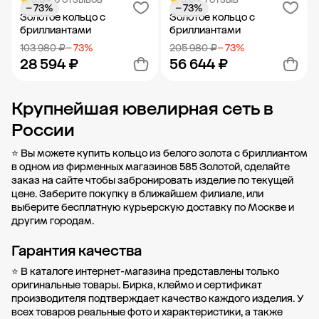
− 73%
− 73%
Добавить в корзину
Добавить в корзину
Золотое кольцо с
Золотое кольцо с
бриллиантами
бриллиантами
103 980 ₽
− 73%
205 980 ₽
− 73%
28 594 ₽
56 644 ₽
Крупнейшая ювелирная сеть в
Добавить в корзину
Добавить в корзину
России
⭐ Вы можете купить кольцо из белого золота с бриллиантом
в одном из фирменных магазинов 585 Золотой, сделайте
заказ на сайте чтобы забронировать изделие по текущей
цене. Заберите покупку в
ближайшем филиале
, или
выберите бесплатную курьерскую доставку по Москве и
другим городам.
Гарантия качества
⭐ В каталоге интернет-магазина представлены только
оригинальные товары. Бирка, клеймо и сертификат
производителя подтверждает качество каждого изделия. У
всех товаров реальные фото и характеристики, а также