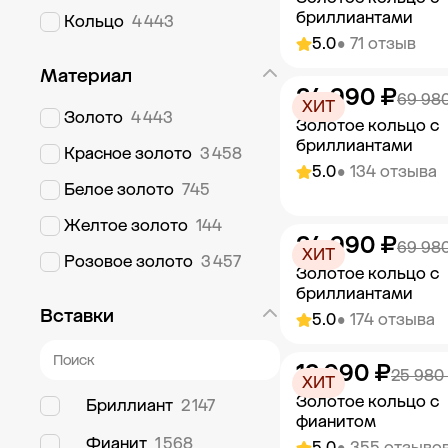
бриллиантами
Кольцо
4 443
5.0
• 71 отзыв
Материал
34 990 ₽
Добавить в к
69 98
ХИТ
Золото
4 443
Золотое кольцо с
бриллиантами
Красное золото
3 458
5.0
• 134 отзыва
Белое золото
745
Желтое золото
144
34 990 ₽
Добавить в к
69 98
ХИТ
Розовое золото
3 457
Золотое кольцо с
бриллиантами
Вставки
5.0
• 174 отзыва
12 990 ₽
Добавить в к
25 980
ХИТ
Золотое кольцо с
Бриллиант
2 147
фианитом
Фианит
1 568
5.0
• 355 отзыво