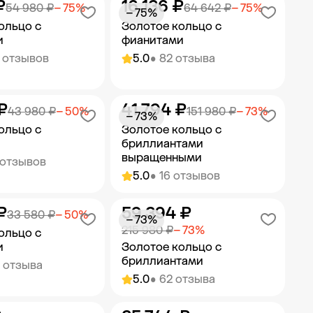
₽
16 136 ₽
ить в корзину
Добавить в корзину
54 980 ₽
− 75%
64 642 ₽
− 75%
− 75%
ольцо с
Золотое кольцо с
и
фианитами
 отзывов
5.0
• 82 отзыва
₽
41 794 ₽
ить в корзину
Добавить в корзину
43 980 ₽
− 50%
151 980 ₽
− 73%
− 73%
ольцо с
Золотое кольцо с
бриллиантами
выращенными
 отзывов
5.0
• 16 отзывов
₽
59 394 ₽
ить в корзину
Добавить в корзину
33 580 ₽
− 50%
− 73%
215 980 ₽
− 73%
ольцо с
и
Золотое кольцо с
бриллиантами
 отзыва
5.0
• 62 отзыва