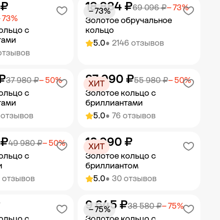
 ₽
18 884 ₽
ить в корзину
Добавить в корзину
69 096 ₽
− 73%
− 73%
 73%
Золотое обручальное
ольцо с
кольцо
тами
5.0
• 2146 отзывов
отзывов
₽
27 990 ₽
ить в корзину
Добавить в корзину
37 980 ₽
− 50%
55 980 ₽
− 50%
ХИТ
ольцо с
Золотое кольцо с
тами
бриллиантами
 отзывов
5.0
• 76 отзывов
 ₽
10 990 ₽
ить в корзину
Добавить в корзину
49 980 ₽
− 50%
ХИТ
ольцо с
Золотое кольцо с
и
бриллиантом
0 отзывов
5.0
• 30 отзывов
₽
9 645 ₽
ить в корзину
Добавить в корзину
38 580 ₽
− 75%
− 75%
ольцо с
Золотое кольцо с