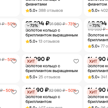
фианитами
фианитом
5.0
• 388 отзывов
5.0
• 402
25 294 ₽
48 394
орзину
Добавить в корзину
Добав
0 ₽
− 50%
91 980 ₽
− 73%
− 73%
− 73%
175 980 ₽
−
Золотое кольцо с
бриллиантом выращенным
Золотое к
бриллиан
5.0
• 13 отзывов
5.0
• 77 
34 990 ₽
14 490 
орзину
Добавить в корзину
Добав
0 ₽
− 50%
ХИТ
ХИТ
Золотое кольцо с
Золотое к
бриллиантом выращенным
бриллиан
5.0
• 25 отзывов
5.0
• 341
16 490 ₽
14 490 
орзину
Добавить в корзину
Добав
 ₽
− 50%
32 980 ₽
− 50%
ХИТ
ХИТ
Золотое кольцо с
Золотое к
бриллиантом
бриллиан
в
5.0
• 407 отзывов
5.0
• 96 