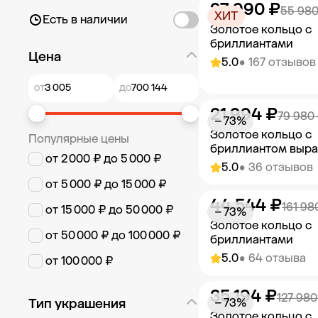
27 990 ₽
Добавить в к
55 980
ХИТ
Есть в наличии
Золотое кольцо с
бриллиантами
Цена
5.0
• 167 отзывов
от
до
21 994 ₽
Добавить в к
79 980
− 73%
Золотое кольцо с
Популярные цены
бриллиантом выр
от 2 000 ₽ до 5 000 ₽
5.0
• 36 отзывов
от 5 000 ₽ до 15 000 ₽
44 544 ₽
Добавить в к
161 98
от 15 000 ₽ до 50 000 ₽
− 73%
Золотое кольцо с
от 50 000 ₽ до 100 000 ₽
бриллиантами
5.0
• 64 отзыва
от 100 000 ₽
35 194 ₽
Добавить в к
127 980
Тип украшения
− 73%
Золотое кольцо с