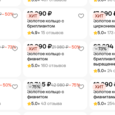
10 990 ₽
17 990 
орзину
Добавить в корзину
Добав
₽
− 50%
ХИТ
ХИТ
Золотое кольцо с
Золотое к
бриллиантом
цирконие
4.9
• 15 отзывов
5.0
• 173
10 990 ₽
23 094
орзину
Добавить в корзину
Добав
 ₽
− 73%
21 980 ₽
− 50%
ХИТ
− 73%
Золотое кольцо с
Золотое к
фианитом
бриллиан
выращенн
5.0
• 160 отзывов
5.0
• 24 
10 745 ₽
10 990 
орзину
Добавить в корзину
Добав
− 50%
42 980 ₽
− 75%
− 75%
ХИТ
Золотое кольцо с
Золотое к
фианитом
фианитам
в
5.0
• 43 отзыва
5.0
• 254