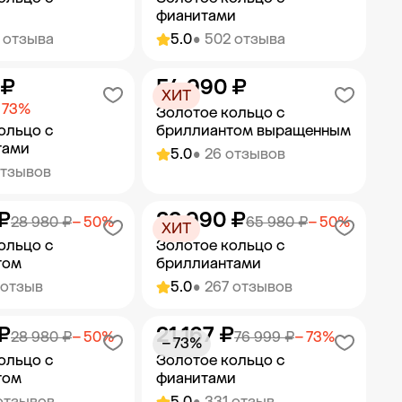
фианитами
 отзыва
5.0
• 502 отзыва
 ₽
54 990 ₽
ить в корзину
Добавить в корзину
ХИТ
 73%
Золотое кольцо с
ольцо с
бриллиантом выращенным
тами
5.0
• 26 отзывов
отзывов
₽
32 990 ₽
ить в корзину
Добавить в корзину
28 980 ₽
− 50%
65 980 ₽
− 50%
ХИТ
ольцо с
Золотое кольцо с
том
бриллиантами
 отзыв
5.0
• 267 отзывов
₽
21 167 ₽
ить в корзину
Добавить в корзину
28 980 ₽
− 50%
76 999 ₽
− 73%
− 73%
ольцо с
Золотое кольцо с
том
фианитами
отзывов
5.0
• 331 отзыв