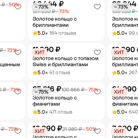
43 444 ₽
36 844
орзину
Добавить в корзину
Добав
 ₽
− 50%
− 73%
− 73%
157 980 ₽
− 73%
133 980 ₽
−
Золотое кольцо с
Золотое к
бриллиантами
бриллиан
5.0
• 164 отзыва
5.0
• 99 
11 990 ₽
18 990 
орзину
Добавить в корзину
Добав
 ₽
− 73%
ХИТ
ХИТ
Золотое кольцо с топазом
Золотое к
ащенным
Swiss и бриллиантами
бриллиан
5.0
• 41 отзыв
5.0
• 267
25 216 ₽
24 990
орзину
Добавить в корзину
Добав
0 ₽
− 73%
100 866 ₽
− 75%
− 75%
ХИТ
Золотое кольцо с
Золотое к
фианитами
фианитам
5.0
• 471 отзыв
5.0
• 64
10 990 ₽
7 990 
орзину
Добавить в корзину
Добав
 ₽
− 73%
21 980 ₽
− 50%
ХИТ
ХИТ
Золотое кольцо с
Золотое к