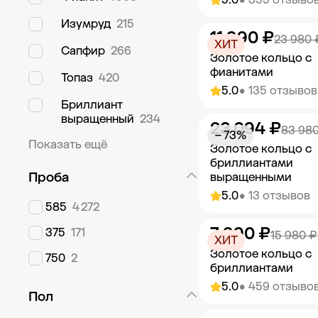
Изумруд
215
11 990 ₽
Добавить в к
23 980 
ХИТ
Сапфир
266
Золотое кольцо с
фианитами
Топаз
420
5.0
• 135 отзывов
Бриллиант
выращенный
234
23 094 ₽
Добавить в к
83 980
− 73%
Показать ещё
Золотое кольцо с
бриллиантами
Проба
выращенными
5.0
• 13 отзывов
585
4 272
7 990 ₽
375
171
Добавить в к
15 980 ₽
ХИТ
Золотое кольцо с
750
2
бриллиантами
5.0
• 459 отзыво
Пол