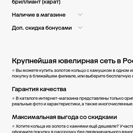
Гексагон
2
бриллиант (карат)
Помолвочное
636
Показать ещё
2,5 мм
4
Показать ещё
Груша
257
До 0,25 карат
1 198
Наличие в магазине
Классика
3 629
3 мм
43
Кабошон
44
От 0,26 до 0,5 карат
123
Массивное
105
3,3 мм
2
Доп. скидка бонусами
Показать ещё
От 0,51 до 0,7 карат
76
На фалангу
3
3,5 мм
3
Да
28
ГМ Ашан Марфино
417
От 0,71 до 1 карата
6
Парные
56
4 мм
63
Нет
4 418
ГМ Ашан Мытищи
423
От 1 до 1,5 карата
6
Показать ещё
Показать ещё
Крупнейшая ювелирная сеть в Ро
ГМ Глобус
503
⭐ Вы можете купить золотое кольцо с камушком в одном и
ГМ Глобус
покупку в
ближайшем филиале
, или выберите бесплатную
Красногорск
704
Гарантия качества
МФТК Бутово Молл
(остров)
479
⭐ В каталоге интернет-магазина представлены только ори
реальные фото и характеристики, а также многочисленные
пл. Привокзальная
площадь, д. 7
303
Максимальная выгода со скидками
Показать ещё
⭐ Хотите кольца из золота с камнями ещё дешевле? Участ
оформите
покупку в рассрочку
без первоначального взнос