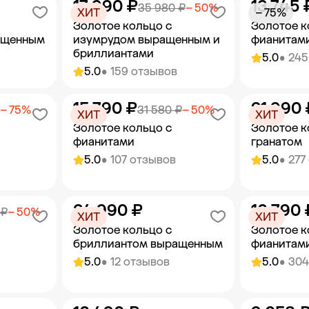
17 990 ₽
13 745 
орзину
Добавить в корзину
Добав
35 980 ₽
− 50%
ХИТ
− 75%
Золотое кольцо с
Золотое к
ащенным
изумрудом выращенным и
фианитам
бриллиантами
5.0
• 245
5.0
• 159 отзывов
15 790 ₽
21 990 
орзину
Добавить в корзину
Добав
− 75%
31 580 ₽
− 50%
ХИТ
ХИТ
Золотое кольцо с
Золотое к
фианитами
гранатом
5.0
• 107 отзывов
5.0
• 277
34 990 ₽
16 790 
орзину
Добавить в корзину
Добав
 ₽
− 50%
ХИТ
ХИТ
Золотое кольцо с
Золотое к
бриллиантом выращенным
фианитам
5.0
• 12 отзывов
5.0
• 304