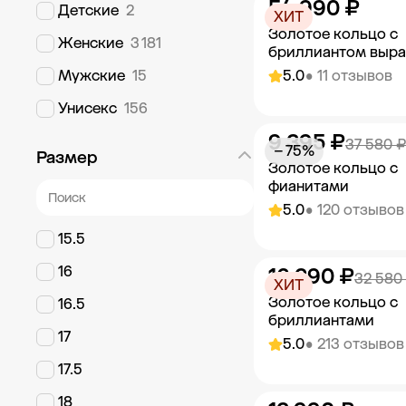
54 990 ₽
Добавить в к
Детские
2
ХИТ
Золотое кольцо с
Женские
3 181
бриллиантом выр
Мужские
15
5.0
• 11 отзывов
Унисекс
156
9 395 ₽
Добавить в к
37 580 ₽
− 75%
Размер
Золотое кольцо с
фианитами
5.0
• 120 отзывов
15.5
16
16 290 ₽
Добавить в к
32 580
ХИТ
Золотое кольцо с
16.5
бриллиантами
17
5.0
• 213 отзывов
17.5
18