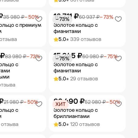
₽
16 711 ₽
ить в корзину
Добавить в корзину
35 980 ₽
− 50%
60 937 ₽
− 73%
− 73%
ольцо с премиум
Золотое кольцо с
м
фианитами
 отзыва
5.0
• 339 отзывов
 ₽
15 245 ₽
ить в корзину
Добавить в корзину
83 980 ₽
− 73%
60 980 ₽
− 75%
− 75%
ольцо с
Золотое кольцо с
тами
фианитами
ыми
5.0
• 29 отзывов
отзыва
₽
26 490 ₽
ить в корзину
Добавить в корзину
21 980 ₽
− 50%
52 980 ₽
− 50%
ХИТ
ольцо с
Золотое кольцо с
и
бриллиантами
 отзыва
5.0
• 120 отзывов