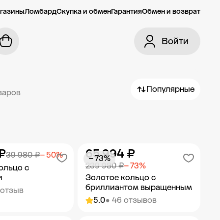
газины
Ломбард
Скупка и обмен
Гарантия
Обмен и возврат
Войти
Популярные
варов
₽
65 994 ₽
39 980 ₽
− 50%
− 73%
239 980 ₽
− 73%
ольцо с
и
Золотое кольцо с
бриллиантом выращенным
 отзыв
5.0
• 46 отзывов