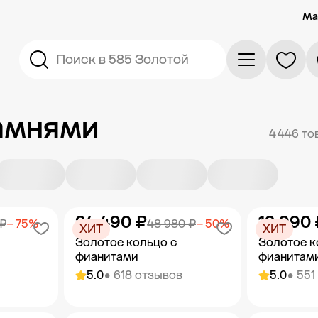
Ма
Поиск в 585 Золотой
камнями
4 446 то
24 490 ₽
19 990 
 ₽
− 75%
48 980 ₽
− 50%
ХИТ
ХИТ
Золотое кольцо с
Золотое к
фианитами
фианитам
5.0
• 618 отзывов
5.0
• 551