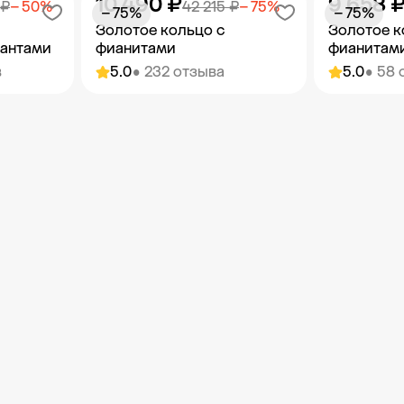
10 490 ₽
9 658 
орзину
Добавить в корзину
Добав
 ₽
− 50%
42 215 ₽
− 75%
− 75%
− 75%
Золотое кольцо с
Золотое к
иантами
фианитами
фианитам
в
5.0
• 232 отзыва
5.0
• 58 
орзину
Добавить в корзину
Добав