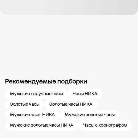
Рекомендуемые подборки
Новости компании
Журнал ЗОЛОТОЙ
Блог
Карьера в 585 Золотой
Мужские наручные часы
Часы НИКА
Золотые часы
Золотые часы НИКА
Мужские часы НИКА
Мужские золотые часы
Мужские золотые часы НИКА
Часы с хронографом