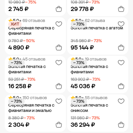
10 980 ₽
− 75%
108 391 ₽
− 73%
2 745 ₽
29 778 ₽
5.0
• 69 отзывов
5.0
• 62 отзыва
ХИТ
− 73%
Добавить в корзину
Добавить в корзину
Серебряная печатка с
Золотая печатка с агатом
фианитами
9 780 ₽
− 50%
345 980 ₽
− 73%
4 890 ₽
95 144 ₽
5.0
• 45 отзывов
5.0
• 19 отзывов
− 73%
− 73%
Добавить в корзину
Добавить в корзину
Золотая печатка с
Золотая печатка с
фианитами
фианитами
59 251 ₽
− 73%
163 902 ₽
− 73%
16 258 ₽
45 036 ₽
5.0
• 150 отзывов
5.0
• 55 отзывов
− 73%
− 73%
Добавить в корзину
Добавить в корзину
Серебряная печатка с
Золотая печатка с
фианитами и эмалью
ониксом
8 380 ₽
− 73%
131 980 ₽
− 73%
2 304 ₽
36 294 ₽