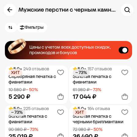
Мужские перстни с черным камнем
Фильтры
Цены с учетом всех доступных скидок,
промокодов и бонусов
5.0
• 249 отзывов
5.0
• 157 отзывов
ХИТ
− 73%
Серебряная печатка с
Золотая печатка с
фианитами
фианитами
10 580 ₽
− 50%
61 980 ₽
− 73%
5 290 ₽
17 044 ₽
5.0
• 225 отзывов
5.0
• 164 отзыва
− 73%
ХИТ
Добавить в корзину
Добавить в корзину
Золотая печатка с
Золотая печатка с
фианитами
черными бриллиантами
90 980 ₽
− 73%
72 980 ₽
− 50%
25 019 ₽
36 490 ₽