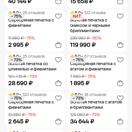
40 144 ₽
15 658 ₽
5.0
• 25 отзывов
5.0
• 122 отзыва
− 75%
ХИТ
Добавить в корзину
Добавить в корзину
Серебряная печатка с
Золотая печатка с
фианитами
ониксом и черными
бриллиантами
11 980 ₽
− 75%
239 980 ₽
− 50%
2 995 ₽
119 990 ₽
5.0
• 25 отзывов
5.0
• 57 отзывов
− 73%
− 75%
Добавить в корзину
Добавить в корзину
Золотая печатка со
Серебряная печатка с
шпинелью и фианитами
агатом и фианитами
104 419 ₽
− 73%
7 580 ₽
− 75%
28 690 ₽
1 895 ₽
5.0
• 120 отзывов
5.0
• 18 отзывов
− 75%
− 73%
Добавить в корзину
Добавить в корзину
Серебряная печатка с
Золотая печатка с агатом
фианитами
и бриллиантами
10 580 ₽
− 75%
125 980 ₽
− 73%
2 645 ₽
34 644 ₽