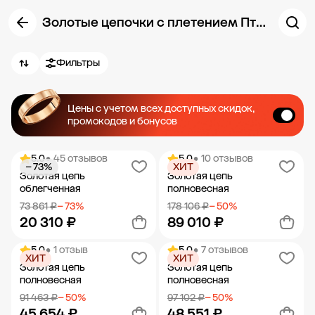
Золотые цепочки с плетением Птичий глаз
Фильтры
Цены с учетом всех доступных скидок,
промокодов и бонусов
5.0
• 45 отзывов
5.0
• 10 отзывов
− 73%
ХИТ
Золотая цепь
Золотая цепь
облегченная
полновесная
73 861 ₽
− 73%
178 106 ₽
− 50%
20 310 ₽
89 010 ₽
5.0
• 1 отзыв
5.0
• 7 отзывов
ХИТ
ХИТ
Добавить в корзину
Добавить в корзину
Золотая цепь
Золотая цепь
полновесная
полновесная
91 463 ₽
− 50%
97 102 ₽
− 50%
45 654 ₽
48 551 ₽