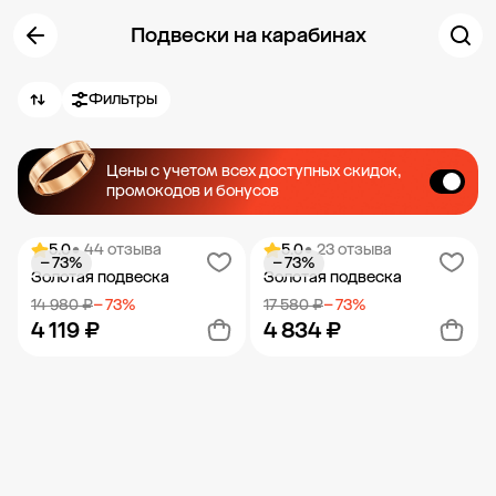
Подвески на карабинах
Фильтры
Цены с учетом всех доступных скидок,
промокодов и бонусов
5.0
• 44 отзыва
5.0
• 23 отзыва
− 73%
− 73%
Золотая подвеска
Золотая подвеска
14 980 ₽
− 73%
17 580 ₽
− 73%
4 119 ₽
4 834 ₽
Новости компании
Журнал ЗОЛОТОЙ
Блог
Карьера в 585 Золотой
Добавить в корзину
Добавить в корзину