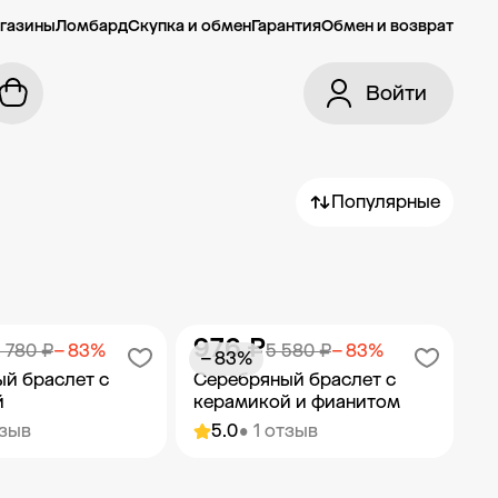
газины
Ломбард
Скупка и обмен
Гарантия
Обмен и возврат
Войти
Популярные
976 ₽
 780 ₽
− 83%
5 580 ₽
− 83%
− 83%
й браслет с
Серебряный браслет с
й
керамикой и фианитом
тзыв
5.0
• 1 отзыв
ить в корзину
Добавить в корзину