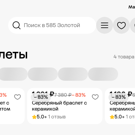
Ма
Поиск в 585 Золотой
леты
4 товара
1 291 ₽
1 186 ₽
83%
7 380 ₽
− 83%
6
− 83%
− 83%
ет с
Серебряный браслет с
Серебряны
итом
керамикой
керамико
5.0
• 1 отзыв
5.0
• 1 о
орзину
Добавить в корзину
Добав