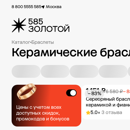
8 800 5555 585
Москва
Каталог
Браслеты
Керамические брас
1 151 ₽
6 580 ₽
− 
− 83%
Серебряный брасл
керамикой и фиан
Цены с учетом всех
5.0
• 3 отзыва
доступных скидок,
промокодов и бонусов
Добавить в к