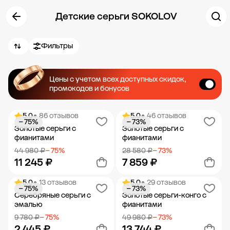
Детские серьги SOKOLOV
Фильтры
Цены с учетом всех доступных скидок,
промокодов и бонусов
5.0
• 86 отзывов
5.0
• 46 отзывов
− 75%
− 73%
Золотые серьги с
Золотые серьги с
фианитами
фианитами
44 980 ₽
− 75%
28 580 ₽
− 73%
11 245 ₽
7 859 ₽
5.0
• 13 отзывов
5.0
• 29 отзывов
− 75%
− 73%
Добавить в корзину
Добавить в корзину
Серебряные серьги с
Золотые серьги-конго с
эмалью
фианитами
9 780 ₽
− 75%
49 980 ₽
− 73%
2 445 ₽
13 744 ₽