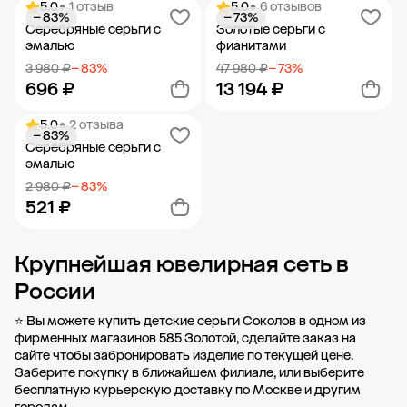
5.0
• 1 отзыв
5.0
• 6 отзывов
− 83%
− 73%
Добавить в корзину
Добавить в корзину
Серебряные серьги с
Золотые серьги с
эмалью
фианитами
3 980 ₽
− 83%
47 980 ₽
− 73%
696 ₽
13 194 ₽
5.0
• 2 отзыва
− 83%
Добавить в корзину
Добавить в корзину
Серебряные серьги с
эмалью
2 980 ₽
− 83%
521 ₽
Крупнейшая ювелирная сеть в
Добавить в корзину
России
⭐ Вы можете купить детские серьги Соколов в одном из
фирменных магазинов 585 Золотой, сделайте заказ на
сайте чтобы забронировать изделие по текущей цене.
Заберите покупку в
ближайшем филиале
, или выберите
бесплатную курьерскую доставку по Москве и другим