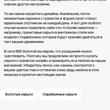
совсем другое настроение.
То же самое касается и дизайна. Маленькие, почти
незаметные сережки с гранатом в форме пусет станут
идеальным спутником на каждый день. А вот для особого
случая можно позволить себе что-то более заметное —
например, гранатовые серьги в винтажном стиле или
модели с подвесками, которые будут красиво двигаться в
такт вашим движениям.
В сети 585 Золотой мы верим, что украшения нужно
чувствовать. Поэтому мы предлагаем не просто купить
серьги с гранатом онлайн, а примерить их в любом из наших
магазинов. Убедитесь лично, как камень смотрится с
вашим цветом глаз и оттенком кожи, ведь именно в этих
нюансах и кроется настоящая магия.
Золотые серьги
Серебряные серьги
Новости компании
Журнал ЗОЛОТОЙ
Блог
Карьера в 585 Золотой