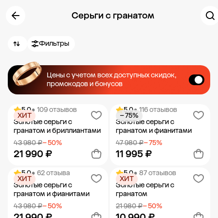
Серьги с гранатом
Фильтры
Цены с учетом всех доступных скидок,
промокодов и бонусов
5.0
• 109 отзывов
5.0
• 116 отзывов
ХИТ
− 75%
Золотые серьги с
Золотые серьги с
гранатом и бриллиантами
гранатом и фианитами
43 980 ₽
− 50%
47 980 ₽
− 75%
21 990 ₽
11 995 ₽
5.0
• 62 отзыва
5.0
• 87 отзывов
ХИТ
ХИТ
Добавить в корзину
Добавить в корзину
Золотые серьги с
Золотые серьги с
гранатом и фианитами
гранатом
43 980 ₽
− 50%
21 980 ₽
− 50%
21 990 ₽
10 990 ₽