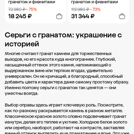
гранатом и фианитами
гранатом и фианитами
72 980 ₽
− 75%
113 980 ₽
− 73%
18 245 ₽
31 344 ₽
Серьги с гранатом: украшение с
Добавить в корзину
Добавить в корзину
историей
Многие считают гранат камнем для торжественных
выходов, но его красота куда многограннее. Глубокий,
насыщенный оттенок этого камня, напоминающий о
выдержанном вине или терпких ягодах, удивительно
универсален. Он не кричащий, а благородный, способный
добавить цвета и характера даже самому простому образу.
Именно поэтому серьги с гранатом так ценятся — они
уместны всегда.
Выбор оправы здесь играет ключевую роль. Посмотрите,
как по-разному раскрывается камень в разном металле.
Классическое красное золото словно подсвечивает гранат
изнутри, делая его теплее и уютнее. Холодное белое золото
или серебро, наоборот, работают на контрасте, заставляя
винный оттенок выглядеть еще драматичнее и ярче. Это уже