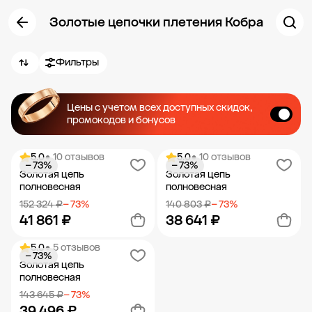
Золотые цепочки плетения Кобра
Фильтры
Цены с учетом всех доступных скидок,
промокодов и бонусов
5.0
• 10 отзывов
5.0
• 10 отзывов
− 73%
− 73%
Золотая цепь
Золотая цепь
полновесная
полновесная
152 324 ₽
− 73%
140 803 ₽
− 73%
41 861 ₽
38 641 ₽
5.0
• 5 отзывов
− 73%
Добавить в корзину
Добавить в корзину
Золотая цепь
полновесная
143 645 ₽
− 73%
39 496 ₽