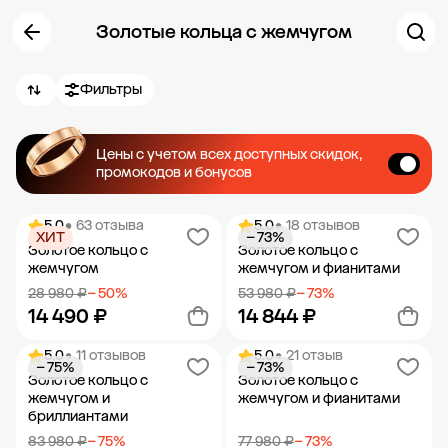
Золотые кольца с жемчугом
Фильтры
Цены с учетом всех доступных скидок,
промокодов и бонусов
5.0
• 63 отзыва
5.0
• 18 отзывов
ХИТ
− 73%
Золотое кольцо с
Золотое кольцо с
жемчугом
жемчугом и фианитами
28 980 ₽
− 50%
53 980 ₽
− 73%
14 490 ₽
14 844 ₽
5.0
• 11 отзывов
5.0
• 21 отзыв
− 75%
− 73%
Добавить в корзину
Добавить в корзину
Золотое кольцо с
Золотое кольцо с
жемчугом и
жемчугом и фианитами
бриллиантами
83 980 ₽
− 75%
77 980 ₽
− 73%