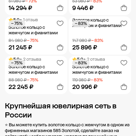
51 980 ₽
− 73%
53 980 ₽
− 83%
14 294 ₽
9 446 ₽
5.0
• 1 отзыв
Золотое кольцо с
− 75%
− 83%
Добавить в корзину
Добавить в корзину
жемчугом и фианитами
Золотое кольцо с
жемчугом и фианитами
84 980 ₽
− 75%
147 980 ₽
− 83%
21 245 ₽
25 896 ₽
5.0
• 2 отзыва
5.0
• 2 отзыва
− 75%
− 83%
Добавить в корзину
Добавить в корзину
Золотое кольцо с
Золотое кольцо с
жемчугом и фианитами
жемчугом и фианитами
88 980 ₽
− 75%
119 980 ₽
− 83%
22 245 ₽
20 996 ₽
Крупнейшая ювелирная сеть в
Добавить в корзину
Добавить в корзину
России
⭐ Вы можете купить золотое кольцо с жемчугом в одном из
фирменных магазинов 585 Золотой, сделайте заказ на