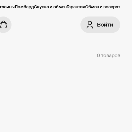
газины
Ломбард
Скупка и обмен
Гарантия
Обмен и возврат
Войти
0 товаров