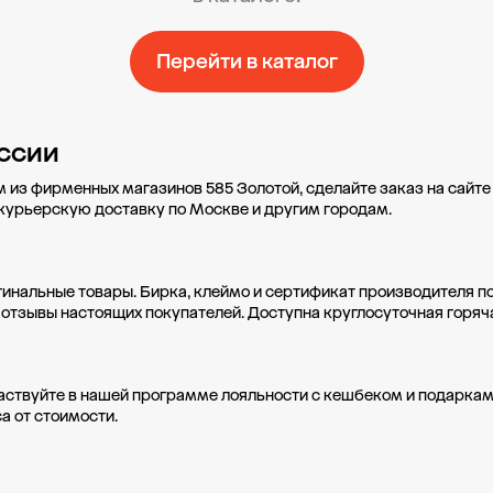
Перейти в каталог
ссии
м из фирменных магазинов 585 Золотой, сделайте заказ на сайт
 курьерскую доставку по Москве и другим городам.
гинальные товары. Бирка, клеймо и сертификат производителя п
 отзывы настоящих покупателей. Доступна круглосуточная горяч
аствуйте в нашей
программе лояльности
с кешбеком и подаркам
а от стоимости.
Свадьба 585
Социальные проекты
О компании
Доставка
Oплата
А