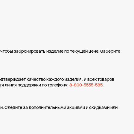
е чтобы забронировать изделие по текущей цене. Заберите
одтверждает качество каждого изделия. У всех товаров
ая линия поддержки по телефону:
8-800-5555-585
.
и. Следите за дополнительными
акциями и скидками
или
кции
Рассрочка и кредит
Возврат и обмен
Программа лояльности