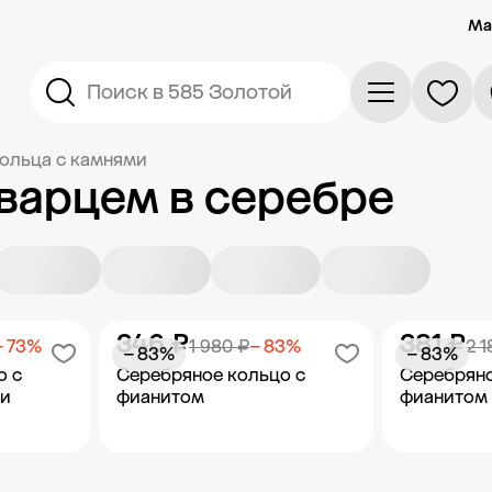
Ма
Поиск в 585 Золотой
ольца с камнями
варцем в серебре
346 ₽
381 ₽
− 73%
1 980 ₽
− 83%
2 1
− 83%
− 83%
о с
Серебряное кольцо с
Серебряно
 и
фианитом
фианитом
орзину
Добавить в корзину
Добав