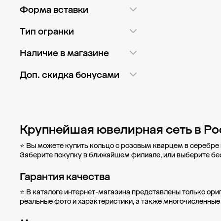
С одним камнем
3
Белый
1
Форма вставки
Голубой
2
Груша
2
Тип огранки
Желтый
2
Квадрат
1
Груша
2
Наличие в магазине
Оранжевый
2
Овал
1
Овал
1
ТРЦ Саларис
1
Доп. скидка бонусами
Прозрачный
1
Принцесса
1
ТЦ Vegas
1
Нет
4
Розовый
4
ТЦ Домодедовский
1
Показать ещё
Крупнейшая ювелирная сеть в Ро
ТЦ Калита
1
ТЦ Южная галерея
3
⭐ Вы можете купить кольцо с розовым кварцем в серебре 
Заберите покупку в
ближайшем филиале
, или выберите б
ул. Московская, д. 3
1
Гарантия качества
⭐ В каталоге интернет-магазина представлены только ори
реальные фото и характеристики, а также многочисленные