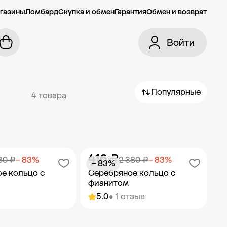
газины
Ломбард
Скупка и обмен
Гарантия
Обмен и возврат
Войти
Популярные
4 товара
416 ₽
80 ₽
− 83%
2 380 ₽
− 83%
− 83%
е кольцо с
Серебряное кольцо с
фианитом
5.0
• 1 отзыв
ить в корзину
Добавить в корзину