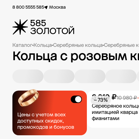
8 800 5555 585
Москва
Каталог
Кольца
Серебряные кольца
Серебряные к
Кольца с розовым к
3 019 ₽
10 980 ₽
− 73%
Серебряное кольц
имитацией кварца
Цены с учетом всех
фианитами
доступных скидок,
промокодов и бонусов
Добавить в к