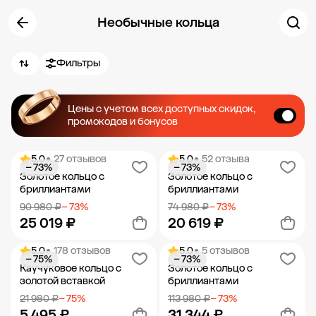
Необычные кольца
Фильтры
Цены с учетом всех доступных скидок,
промокодов и бонусов
5.0
• 27 отзывов
5.0
• 52 отзыва
− 73%
− 73%
Золотое кольцо с
Золотое кольцо с
бриллиантами
бриллиантами
90 980 ₽
− 73%
74 980 ₽
− 73%
25 019 ₽
20 619 ₽
5.0
• 178 отзывов
5.0
• 5 отзывов
− 75%
− 73%
Добавить в корзину
Добавить в корзину
Каучуковое кольцо с
Золотое кольцо с
золотой вставкой
бриллиантами
21 980 ₽
− 75%
113 980 ₽
− 73%
5 495 ₽
31 344 ₽