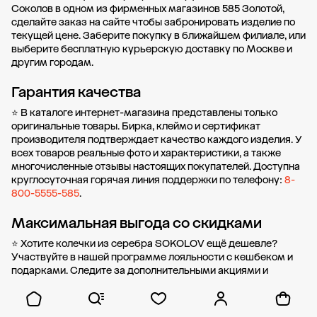
Соколов в одном из фирменных магазинов 585 Золотой,
сделайте заказ на сайте чтобы забронировать изделие по
текущей цене. Заберите покупку в
ближайшем филиале
, или
выберите бесплатную курьерскую доставку по Москве и
другим городам.
Гарантия качества
⭐ В каталоге интернет-магазина представлены только
оригинальные товары. Бирка, клеймо и сертификат
производителя подтверждает качество каждого изделия. У
всех товаров реальные фото и характеристики, а также
многочисленные отзывы настоящих покупателей. Доступна
круглосуточная горячая линия поддержки по телефону:
8-
800-5555-585
.
Максимальная выгода со скидками
⭐ Хотите колечки из серебра SOKOLOV ещё дешевле?
Участвуйте в нашей
программе лояльности
с кешбеком и
подарками. Следите за дополнительными
акциями и
скидками
или оформите
покупку в рассрочку
без
первоначального взноса от стоимости.