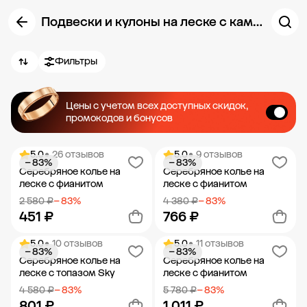
Подвески и кулоны на леске с камушком
Фильтры
Цены с учетом всех доступных скидок,
промокодов и бонусов
5.0
• 26 отзывов
5.0
• 9 отзывов
− 83%
− 83%
Серебряное колье на
Серебряное колье на
леске с фианитом
леске с фианитом
2 580 ₽
− 83%
4 380 ₽
− 83%
451 ₽
766 ₽
5.0
• 10 отзывов
5.0
• 11 отзывов
− 83%
− 83%
Добавить в корзину
Добавить в корзину
Серебряное колье на
Серебряное колье на
леске с топазом Sky
леске с фианитом
4 580 ₽
− 83%
5 780 ₽
− 83%
801 ₽
1 011 ₽