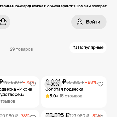
газины
Ломбард
Скупка и обмен
Гарантия
Обмен и возврат
Войти
Популярные
29 товаров
₽
8 921 ₽
145 980 ₽
− 73%
50 980 ₽
− 83%
− 83%
одвеска «Икона
Золотая подвеска
Чудотворец»
5.0
• 15 отзывов
отзывов
22 316 ₽
ить в корзину
Добавить в корзину
20 980 ₽
− 73%
123 980 ₽
− 82%