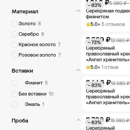
1 046 ₽
Добавить в к
5 980 ₽
−
− 83%
Серебряная подвес
Материал
фианитом
Золото
8
5.0
• 5 отзывов
Серебро
8
3 569 ₽
Добавить в к
12 980 ₽
− 73%
Красное золото
7
Серебряный
православный кре
Розовое золото
7
«Ангел хранитель»
5.0
• 1 отзыв
Вставки
2 446 ₽
Добавить в к
Фианит
5
13 980 ₽
− 83%
Серебряный
Без вставки
10
православный кре
«Ангел хранитель»
Эмаль
1
2 796 ₽
Добавить в к
Проба
15 980 ₽
− 83%
Серебряный