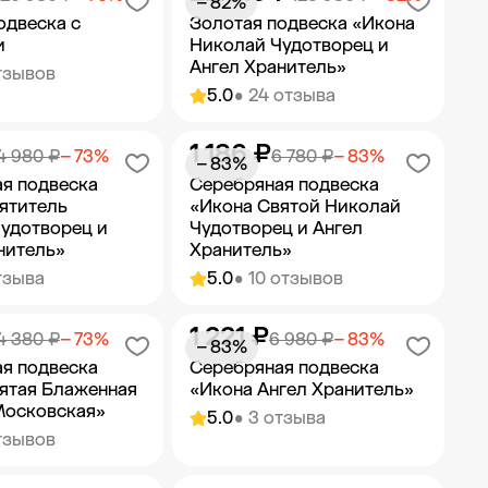
− 82%
одвеска с
Золотая подвеска «Икона
и
Николай Чудотворец и
Ангел Хранитель»
тзывов
5.0
• 24 отзыва
1 186 ₽
ить в корзину
Добавить в корзину
4 980 ₽
− 73%
6 780 ₽
− 83%
− 83%
я подвеска
Серебряная подвеска
ятитель
«Икона Святой Николай
удотворец и
Чудотворец и Ангел
нитель»
Хранитель»
тзыва
5.0
• 10 отзывов
1 221 ₽
ить в корзину
Добавить в корзину
4 380 ₽
− 73%
6 980 ₽
− 83%
− 83%
я подвеска
Серебряная подвеска
ятая Блаженная
«Икона Ангел Хранитель»
Московская»
5.0
• 3 отзыва
тзывов