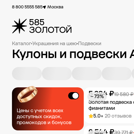
8 800 5555 585
Москва
Каталог
Украшения на шею
Подвески
Кулоны и подвески 
5 384 ₽
19 580 ₽
− 73%
Золотая подвеска 
фианитами
Цены с учетом всех
5.0
• 20 отзывов
доступных скидок,
промокодов и бонусов
9 544 ₽
Добавить в к
39 771 ₽