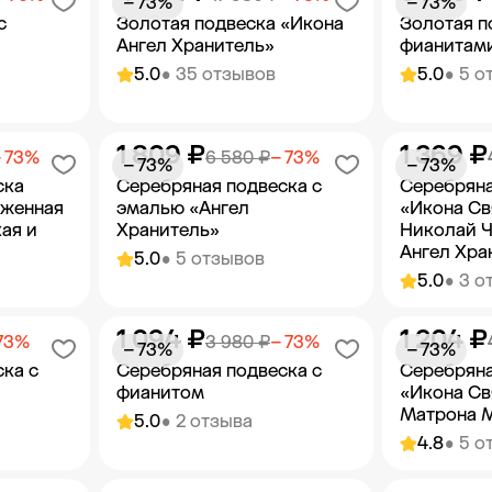
− 73%
− 73%
с
Золотая подвеска «Икона
Золотая п
Ангел Хранитель»
фианитам
5.0
• 35 отзывов
5.0
• 5 о
1 809 ₽
1 369 ₽
орзину
Добавить в корзину
Добав
 73%
6 580 ₽
− 73%
− 73%
− 73%
ска
Серебряная подвеска с
Серебряна
аженная
эмалью «Ангел
«Икона Св
ая и
Хранитель»
Николай Ч
Ангел Хра
5.0
• 5 отзывов
5.0
• 3 о
1 094 ₽
1 204 ₽
орзину
Добавить в корзину
Добав
73%
3 980 ₽
− 73%
− 73%
− 73%
ка с
Серебряная подвеска с
Серебряна
фианитом
«Икона Св
Матрона 
5.0
• 2 отзыва
4.8
• 5 о