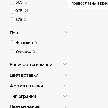
585
6
православный кре
925
21
Добавить в к
375
2
Пол
Женские
4
Унисекс
3
Количество камней
Россыпь
1
Цвет вставки
С одним камнем
2
Белый
6
Форма вставки
С пятью камнями
1
Голубой
1
Круг
5
Тип огранки
С четырьмя камнями
1
Желтый
1
Круглая
5
Цвет изделия