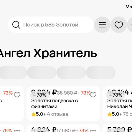
Ма
Поиск в 585 Золотой
Ангел Хранитель
9 894 ₽
40 144 
− 73%
35 980 ₽
− 73%
− 73%
− 73%
с
Золотая подвеска с
Золотая п
фианитами
Николай 
5.0
• 4 отзыва
5.0
• 76 
4 834 ₽
5 769 ₽
орзину
Добавить в корзину
Добав
− 76%
17 580 ₽
− 73%