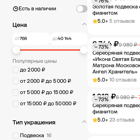
− 76%
Золотая подвеска 
Есть в наличии
фианитом
5.0
• 5 отзывов
Цена
от
до
2 744 ₽
Добавить в к
9 980 ₽
−
− 73%
Серебряная подве
«Икона Святая Бл
Популярные цены
Матрона Московск
до 2 000 ₽
Ангел Хранитель»
5.0
• 10 отзывов
от 2 000 ₽ до 5 000 ₽
от 5 000 ₽ до 15 000 ₽
1 919 ₽
Добавить в к
6 980 ₽
− 
− 73%
от 15 000 ₽ до 50 000 ₽
Серебряная подвес
фианитом
5.0
• 23 отзыва
Тип украшения
Подвеска
16