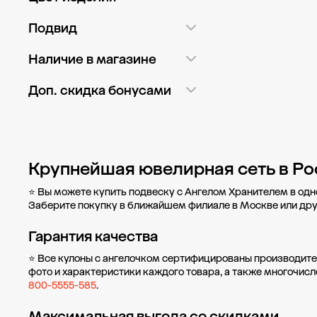
Оранжевый
1
Красный
9
Подвид
Прозрачный
5
Розовый
7
Классика
4
Наличие в магазине
Синий
1
Черный
6
Образок
11
Доп. скидка бонусами
Да
3
ГМ Ашан Марфино
2
Нет
26
ГМ Ашан Мытищи
2
Крупнейшая ювелирная сеть в Ро
ГМ Глобус
1
⭐ Вы можете купить подвеску с Ангелом Хранителем в одн
ГМ Глобус Красногорск
1
Заберите покупку в ближайшем филиале в Москве или
дру
пр-кт Мельникова, д. 2Б
3
Гарантия качества
ТК Галерея Аэропорт
1
⭐ Все кулоны с ангелочком сертифицированы производите
фото и характеристики каждого товара, а также многочи
Показать ещё
800-5555-585
.
Максимальная выгода со скидками