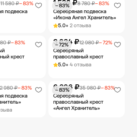
₽
1 536 ₽
ить в корзину
Добавить в корзину
11 580 ₽
− 83%
8 780 ₽
− 83%
− 83%
я подвеска
Серебряная подвеска
«Икона Ангел Хранитель»
5.0
• 2 отзыва
3 634 ₽
ить в корзину
Добавить в корзину
380 ₽
− 83%
12 980 ₽
− 72%
− 72%
ый
Серебряный
ный крест
православный крест
5.0
• 4 отзыва
6 296 ₽
ить в корзину
Добавить в корзину
12 980 ₽
− 83%
35 980 ₽
− 83%
− 83%
я подвеска
Серебряный
анитель»
православный крест
«Ангел Хранитель»
тзыва
ить в корзину
Добавить в корзину