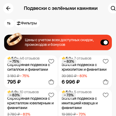
Подвески с зелёными камнями
Фильтры
Цены с учетом всех доступных скидок,
промокодов и бонусов
5.0
• 46 отзывов
5.0
• 7 отзывов
− 75%
− 83%
Серебряная подвеска с
Золотая подвеска с
ситаллом и фианитами
хризолитом и фианитами
3 180 ₽
− 75%
39 980 ₽
− 83%
795 ₽
6 996 ₽
4.9
• 10 отзывов
5.0
• 5 отзывов
− 83%
− 73%
Добавить в корзину
Добавить в корзину
Серебряная подвеска с
Золотая подвеска с
кристаллом ювелирным и
имитацией кварца и
фианитами
фианитами
3 780 ₽
− 83%
19 980 ₽
− 73%