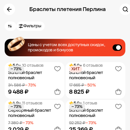
Браслеты плетения Перлина
Фильтры
Цены с учетом всех доступных скидок,
промокодов и бонусов
5.0
• 10 отзывов
5.0
• 6 отзывов
− 73%
ХИТ
Золотой браслет
Золотой браслет
полновесный
полновесный
34 586 ₽
− 73%
17 665 ₽
− 50%
9 488 ₽
8 825 ₽
4.9
• 11 отзывов
5.0
• 1 отзыв
− 73%
− 73%
Добавить в корзину
Добавить в корзину
Серебряный браслет
Золотой браслет
полновесный
полновесный
7 380 ₽
− 73%
92 252 ₽
− 73%
2 029 ₽
25 369 ₽