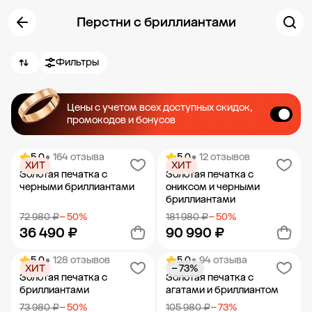
Перстни с бриллиантами
Фильтры
Цены с учетом всех доступных скидок,
промокодов и бонусов
5.0
• 164 отзыва
5.0
• 12 отзывов
ХИТ
ХИТ
Золотая печатка с
Золотая печатка с
черными бриллиантами
ониксом и черными
бриллиантами
72 980 ₽
− 50%
181 980 ₽
− 50%
36 490 ₽
90 990 ₽
5.0
• 128 отзывов
5.0
• 94 отзыва
ХИТ
− 73%
Добавить в корзину
Добавить в корзину
Золотая печатка с
Золотая печатка с
бриллиантами
агатами и бриллиантом
73 980 ₽
− 50%
105 980 ₽
− 73%