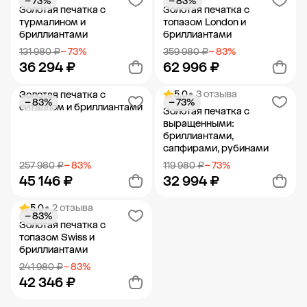
− 73%
− 83%
Добавить в корзину
Добавить в корзину
Золотая печатка с
Золотая печатка с
турмалином и
топазом London и
бриллиантами
бриллиантами
131 980 ₽
− 73%
359 980 ₽
− 83%
36 294 ₽
62 996 ₽
5.0
• 3 отзыва
Золотая печатка с
− 83%
− 73%
Добавить в корзину
Добавить в корзину
ситаллом и бриллиантами
Золотая печатка с
выращенными:
бриллиантами,
сапфирами, рубинами
257 980 ₽
− 83%
119 980 ₽
− 73%
45 146 ₽
32 994 ₽
5.0
• 2 отзыва
− 83%
Добавить в корзину
Добавить в корзину
Золотая печатка с
топазом Swiss и
бриллиантами
241 980 ₽
− 83%
42 346 ₽