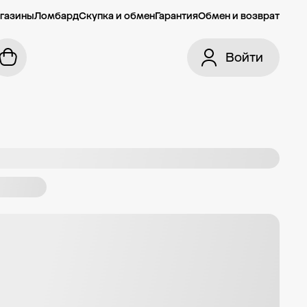
газины
Ломбард
Скупка и обмен
Гарантия
Обмен и возврат
Войти