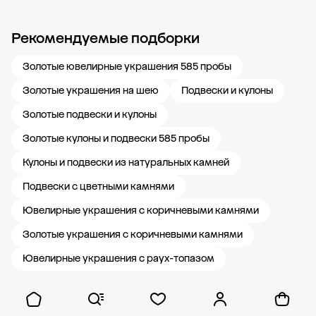
Рекомендуемые подборки
Новости компании
Журнал ЗОЛОТОЙ
Блог
Карьера в 585 Золотой
Золотые ювелирные украшения 585 пробы
Золотые украшения на шею
Подвески и кулоны
Золотые подвески и кулоны
Золотые кулоны и подвески 585 пробы
Кулоны и подвески из натуральных камней
Подвески с цветными камнями
Ювелирные украшения с коричневыми камнями
Золотые украшения с коричневыми камнями
Ювелирные украшения с раух-топазом
Показать ещё