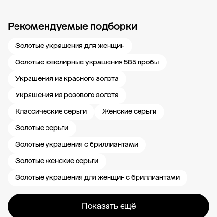
Рекомендуемые подборки
Новости компании
Журнал ЗОЛОТОЙ
Блог
Карьера в 585 Золотой
Золотые украшения для женщин
Золотые ювелирные украшения 585 пробы
Украшения из красного золота
Украшения из розового золота
Классические серьги
Женские серьги
Золотые серьги
Золотые украшения с бриллиантами
Золотые женские серьги
Золотые украшения для женщин с бриллиантами
Показать ещё