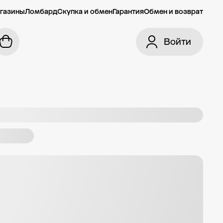
газины
Ломбард
Скупка и обмен
Гарантия
Обмен и возврат
Войти