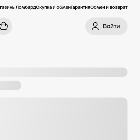
газины
Ломбард
Скупка и обмен
Гарантия
Обмен и возврат
Войти