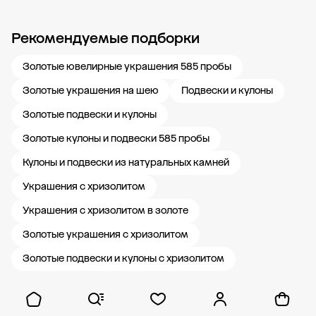
Рекомендуемые подборки
Новости компании
Журнал ЗОЛОТОЙ
Блог
Карьера в 585 Золотой
Золотые ювелирные украшения 585 пробы
Золотые украшения на шею
Подвески и кулоны
Золотые подвески и кулоны
Золотые кулоны и подвески 585 пробы
Кулоны и подвески из натуральных камней
Украшения с хризолитом
Украшения с хризолитом в золоте
Золотые украшения с хризолитом
Золотые подвески и кулоны с хризолитом
Показать ещё