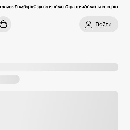
газины
Ломбард
Скупка и обмен
Гарантия
Обмен и возврат
Войти