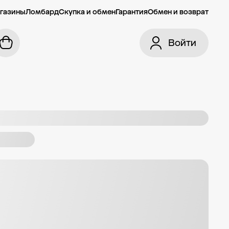
газины
Ломбард
Скупка и обмен
Гарантия
Обмен и возврат
Войти