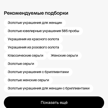
Рекомендуемые подборки
Новости компании
Журнал ЗОЛОТОЙ
Блог
Карьера в 585 Золотой
Золотые украшения для женщин
Золотые ювелирные украшения 585 пробы
Украшения из красного золота
Украшения из розового золота
Классические серьги
Женские серьги
Золотые серьги
Золотые украшения с бриллиантами
Золотые женские серьги
Золотые украшения для женщин с бриллиантами
Показать ещё