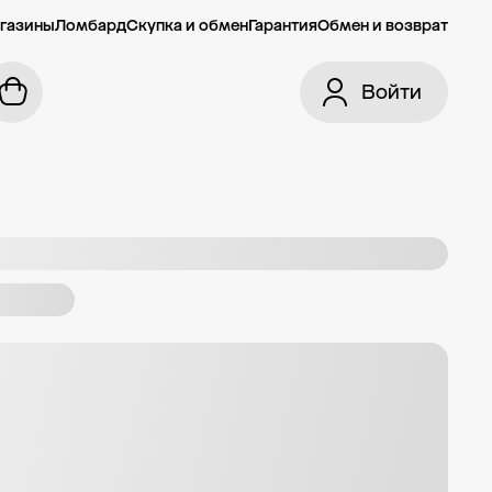
газины
Ломбард
Скупка и обмен
Гарантия
Обмен и возврат
Войти