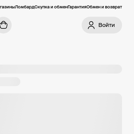
газины
Ломбард
Скупка и обмен
Гарантия
Обмен и возврат
Войти