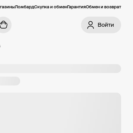
газины
Ломбард
Скупка и обмен
Гарантия
Обмен и возврат
Войти
м