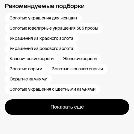
Рекомендуемые подборки
Новости компании
Журнал ЗОЛОТОЙ
Блог
Карьера в 585 Золотой
Золотые украшения для женщин
Золотые ювелирные украшения 585 пробы
Украшения из красного золота
Украшения из розового золота
Классические серьги
Женские серьги
Золотые серьги
Золотые женские серьги
Серьги с камнями
Золотые украшения с цветными камнями
Показать ещё