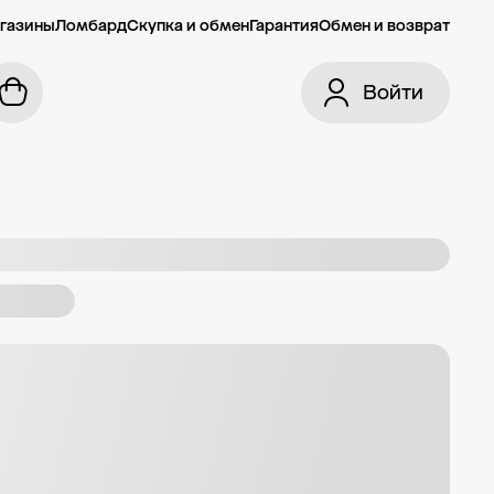
газины
Ломбард
Скупка и обмен
Гарантия
Обмен и возврат
Войти