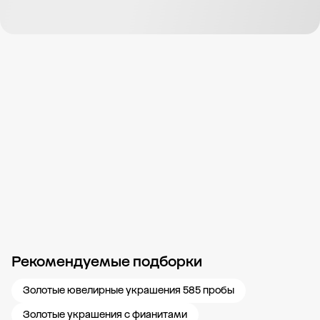
Рекомендуемые подборки
Новости компании
Журнал ЗОЛОТОЙ
Блог
Карьера в 585 Золотой
Золотые ювелирные украшения 585 пробы
Золотые украшения с фианитами