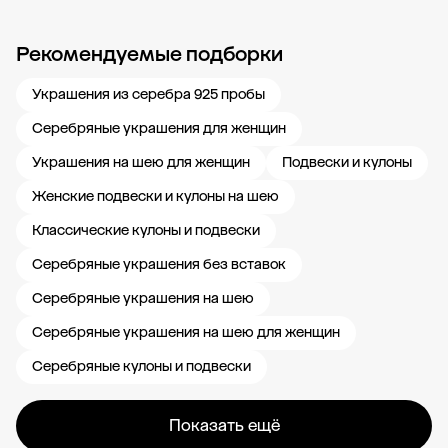
Рекомендуемые подборки
Новости компании
Журнал ЗОЛОТОЙ
Блог
Карьера в 585 Золотой
Украшения из серебра 925 пробы
Серебряные украшения для женщин
Украшения на шею для женщин
Подвески и кулоны
Женские подвески и кулоны на шею
Классические кулоны и подвески
Серебряные украшения без вставок
Серебряные украшения на шею
Серебряные украшения на шею для женщин
Серебряные кулоны и подвески
Показать ещё