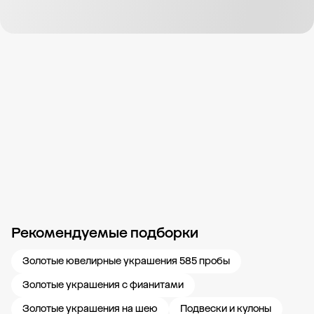
Рекомендуемые подборки
Новости компании
Журнал ЗОЛОТОЙ
Блог
Карьера в 585 Золотой
Золотые ювелирные украшения 585 пробы
Золотые украшения с фианитами
Золотые украшения на шею
Подвески и кулоны