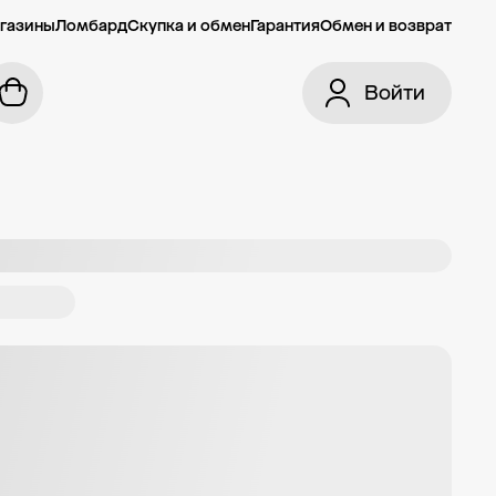
газины
Ломбард
Скупка и обмен
Гарантия
Обмен и возврат
Войти