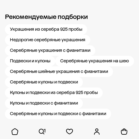
Рекомендуемые подборки
Новости компании
Журнал ЗОЛОТОЙ
Блог
Карьера в 585 Золотой
Украшения из серебра 925 пробы
Недорогие серебряные украшения
Серебряные украшения с фианитами
Подвески и кулоны
Серебряные украшения на шею
Серебряные шейные украшения с фианитами
Серебряные кулоны и подвески
Кулоны и подвески из серебра 925 пробы
Кулоны и подвески с фианитами
Серебряные кулоны и подвески с фианитами
Показать ещё