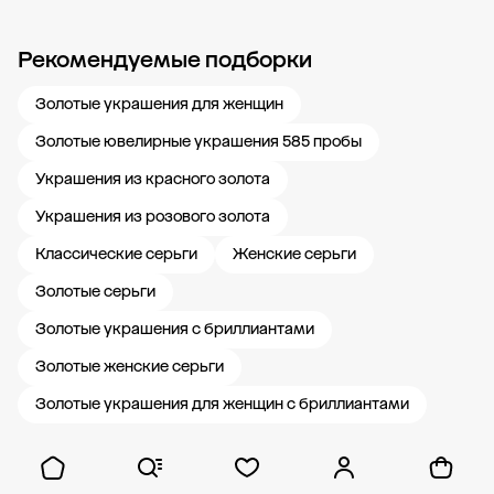
Рекомендуемые подборки
Новости компании
Журнал ЗОЛОТОЙ
Блог
Карьера в 585 Золотой
Золотые украшения для женщин
Золотые ювелирные украшения 585 пробы
Украшения из красного золота
Украшения из розового золота
Классические серьги
Женские серьги
Золотые серьги
Золотые украшения с бриллиантами
Золотые женские серьги
Золотые украшения для женщин с бриллиантами
Показать ещё