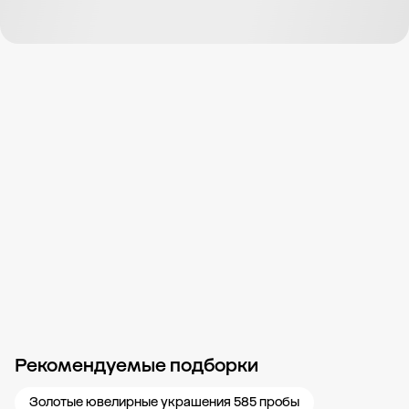
Рекомендуемые подборки
Новости компании
Журнал ЗОЛОТОЙ
Блог
Карьера в 585 Золотой
Золотые ювелирные украшения 585 пробы