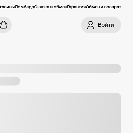
газины
Ломбард
Скупка и обмен
Гарантия
Обмен и возврат
Войти