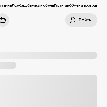
газины
Ломбард
Скупка и обмен
Гарантия
Обмен и возврат
Войти