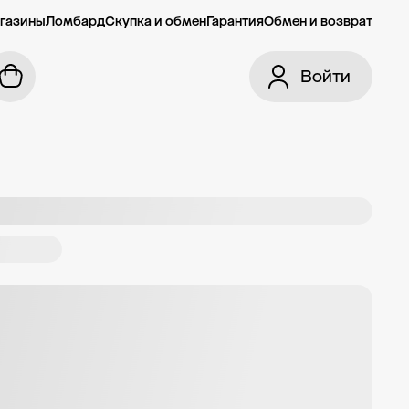
газины
Ломбард
Скупка и обмен
Гарантия
Обмен и возврат
Войти