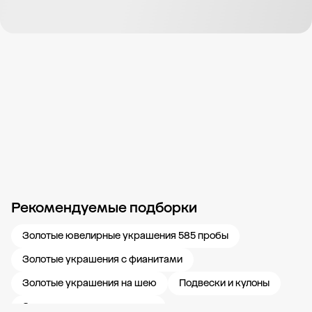
Рекомендуемые подборки
Новости компании
Журнал ЗОЛОТОЙ
Блог
Карьера в 585 Золотой
Золотые ювелирные украшения 585 пробы
Золотые украшения с фианитами
Золотые украшения на шею
Подвески и кулоны
Золотые подвески и кулоны