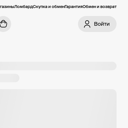
газины
Ломбард
Скупка и обмен
Гарантия
Обмен и возврат
Войти