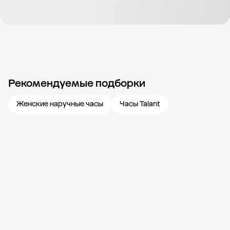
Рекомендуемые подборки
Новости компании
Журнал ЗОЛОТОЙ
Блог
Карьера в 585 Золотой
Женские наручные часы
Часы Talant