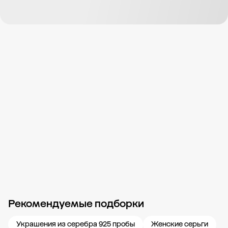
Рекомендуемые подборки
Новости компании
Журнал ЗОЛОТОЙ
Блог
Карьера в 585 Золотой
Украшения из серебра 925 пробы
Женские серьги