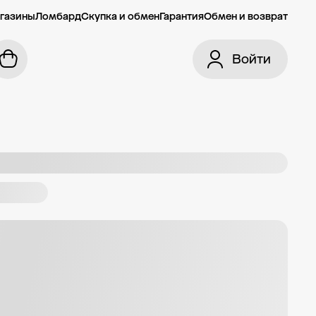
газины
Ломбард
Скупка и обмен
Гарантия
Обмен и возврат
Войти