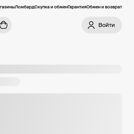
газины
Ломбард
Скупка и обмен
Гарантия
Обмен и возврат
Войти